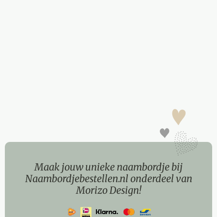
Maak jouw unieke naambordje bij
Naambordjebestellen.nl onderdeel van
Morizo Design!