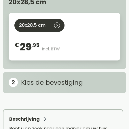
20x28,5 cm
20x28,5 cm
29
€
,95
Incl. BTW
Kies de bevestiging
Beschrijving
Bent u op zoek naar een manier om uw huis