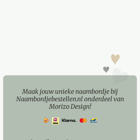
Maak jouw unieke naambordje bij
Naambordjebestellen.nl onderdeel van
Morizo Design!