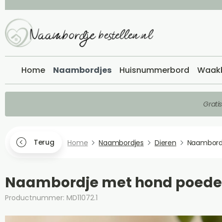
Home
Naambordjes
Huisnummerbord
Waak
Grati
Terug
Home
Naambordjes
Dieren
Naambord
Naambordje met hond poedel
Productnummer: MD11072.1