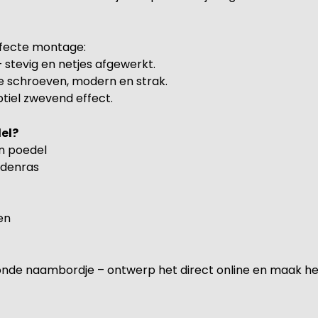
erfecte montage:
stevig en netjes afgewerkt.
e schroeven, modern en strak.
btiel zwevend effect.
el?
n poedel
ndenras
en
e ronde naambordje – ontwerp het direct online en maak h