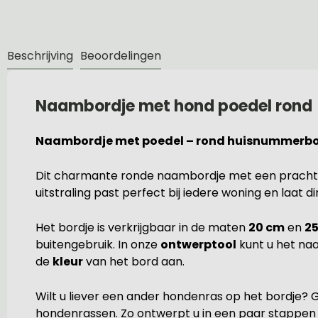
Beschrijving
Beoordelingen
Naambordje met hond poedel rond
Naambordje met poedel – rond huisnummerbor
Dit charmante ronde naambordje met een prachtige 
uitstraling past perfect bij iedere woning en laat 
Het bordje is verkrijgbaar in de maten
20 cm
en
2
buitengebruik. In onze
ontwerptool
kunt u het na
de
kleur
van het bord aan.
Wilt u liever een ander hondenras op het bordje? 
hondenrassen. Zo ontwerpt u in een paar stappen e