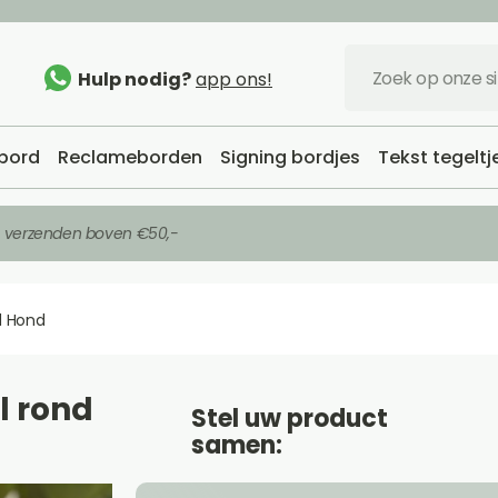
Hulp nodig?
app ons!
bord
Reclameborden
Signing bordjes
Tekst tegeltj
s verzenden boven €50,-
 Hond
 rond
Stel uw product
samen: