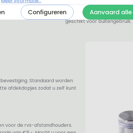
.
Meer informatie...
De RVS-look naambordjes zi
en
Configureren
Aanvaard alle
een geborstelde toplaag. Oo
geschikt voor buitengebruik.
n bevestiging. Standaard worden
te afdekdopjes zodat u zelf kunt
ezen voor de rvs-afstandhouders.
prijs van €6,-. Mocht u voor een