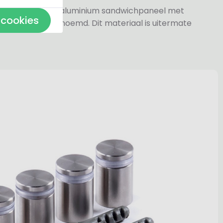
jn gemaakt van aluminium sandwichpaneel met
 cookies
k wel dibond genoemd. Dit materiaal is uitermate