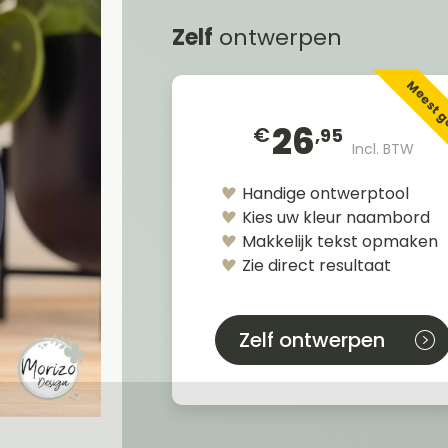
Zelf
ontwerpen
Meest 
26
€
,95
Incl. BTW
Handige ontwerptool
Kies uw kleur naambord
Makkelijk tekst opmaken
Zie direct resultaat
Zelf ontwerpen