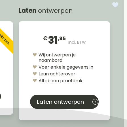
Laten
ontwerpen
gekozen
31
€
,95
Incl. BTW
Wij ontwerpen je
naambord
Voer enkele gegevens in
Leun achterover
Altijd een proefdruk
Laten ontwerpen