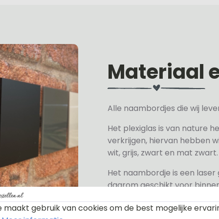
Materiaal 
Alle naambordjes die wij le
Het plexiglas is van nature h
verkrijgen, hiervan hebben wi
wit, grijs, zwart en mat zwart.
Het naambordje is een laser
daarom geschikt voor binne
een perspex naambordje of ac
 maakt gebruik van cookies om de best mogelijke ervari
zeer licht.