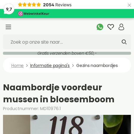
×
2054
Reviews
9,7
Gratis verzenden boven €50,-
Home
Informatie pagina's
Gezins naambordjes
Naambordje voordeur
mussen in bloesemboom
Productnummer: MD10976.1