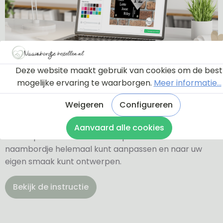
Ontwerptool
Deze website maakt gebruik van cookies om de best
mogelijke ervaring te waarborgen.
Meer informatie...
Weigeren
Configureren
Via onderstaande knop komt u bij een instructie en
een tutorial die u een rondleiding geeft door de
Aanvaard alle cookies
ontwerptool. Hierdoor weet u precies hoe u zelf uw
naambordje helemaal kunt aanpassen en naar uw
eigen smaak kunt ontwerpen.
Bekijk de instructie