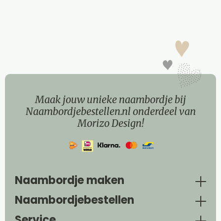
Maak jouw unieke naambordje bij
Naambordjebestellen.nl onderdeel van
Morizo Design!
Naambordje maken
Naambordjebestellen
Service