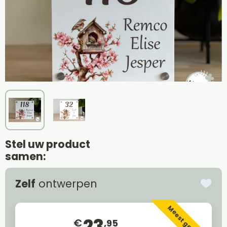
Stel uw product
samen:
Zelf
ontwerpen
Meest gekozen
23
€
,95