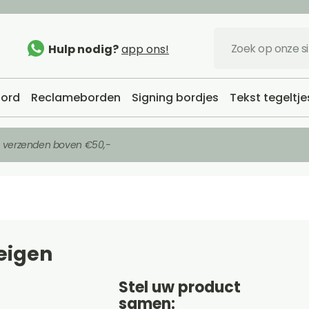
Hulp nodig?
app ons!
ord
Reclameborden
Signing bordjes
Tekst tegeltje
s verzenden boven €50,-
eigen
Stel uw product
samen: