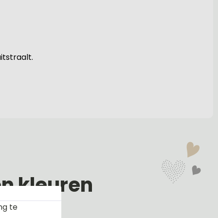
tstraalt.
en kleuren
ng te