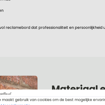
en
ol reclamebord dat professionaliteit en persoonlijkheid ui
Materiaal 
 maakt gebruik van cookies om de best mogelijke ervari