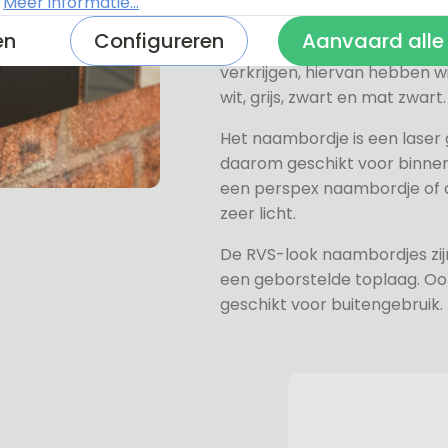
.
Meer informatie...
Alle naambordjes die wij le
en
Configureren
Aanvaard alle
Het plexiglas is van nature h
verkrijgen, hiervan hebben wi
wit, grijs, zwart en mat zwart.
Het naambordje is een laser
daarom geschikt voor binne
een perspex naambordje of ac
zeer licht.
De RVS-look naambordjes zi
een geborstelde toplaag. Oo
geschikt voor buitengebruik.