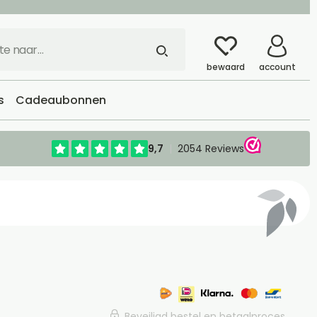
bewaard
account
s
Cadeaubonnen
Beveiligd bestel en betaalproces