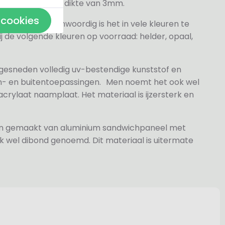
veren hebben een dikte van 3mm.
 cookies
elder maar tegenwoordig is het in vele kleuren te
j de volgende kleuren op voorraad: helder, opaal,
 gesneden volledig uv-bestendige kunststof en
n- en buitentoepassingen. Men noemt het ook wel
rylaat naamplaat. Het materiaal is ijzersterk en
jn gemaakt van aluminium sandwichpaneel met
k wel dibond genoemd. Dit materiaal is uitermate