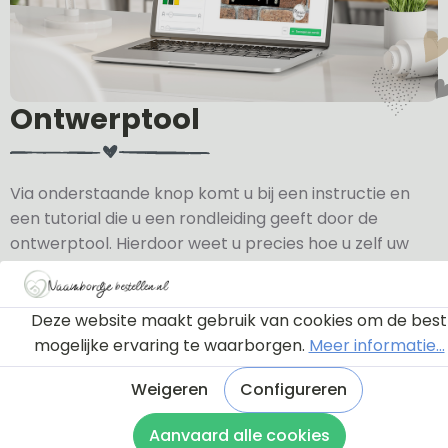
Ontwerptool
Via onderstaande knop komt u bij een instructie en
een tutorial die u een rondleiding geeft door de
ontwerptool. Hierdoor weet u precies hoe u zelf uw
naambordje helemaal kunt aanpassen en naar uw
eigen smaak kunt ontwerpen.
Deze website maakt gebruik van cookies om de best
Bekijk de instructie
mogelijke ervaring te waarborgen.
Meer informatie...
Weigeren
Configureren
Aanvaard alle cookies