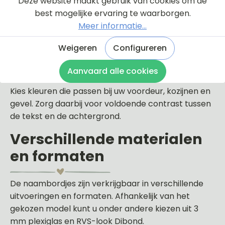
Deze website maakt gebruik van cookies om de
Subtiele ontwerpen met één vlinder
best mogelijke ervaring te waarborgen.
Kleurrijke naambordjes met meerdere vlinders
Meer informatie...
Vlinders gecombineerd met bloemen of takjes
Moderne ontwerpen met rustige lijnen
Weigeren
Configureren
Persoonlijke bordjes met namen en
huisnummer
Aanvaard alle cookies
Kies kleuren die passen bij uw voordeur, kozijnen en
gevel. Zorg daarbij voor voldoende contrast tussen
de tekst en de achtergrond.
Verschillende materialen
en formaten
De naambordjes zijn verkrijgbaar in verschillende
uitvoeringen en formaten. Afhankelijk van het
gekozen model kunt u onder andere kiezen uit 3
mm plexiglas en RVS-look Dibond.