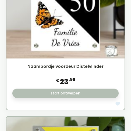
Naambordje voordeur Distelvlinder
,95
23
€
start ontwerpen