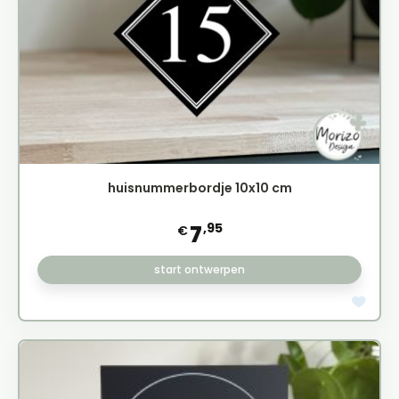
huisnummerbordje 10x10 cm
,95
7
€
start ontwerpen