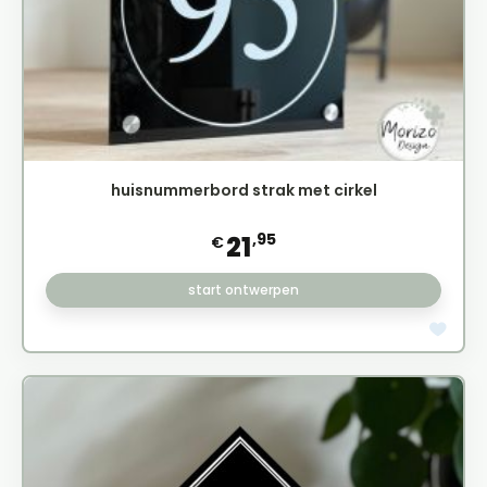
huisnummerbord strak met cirkel
,95
21
€
start ontwerpen