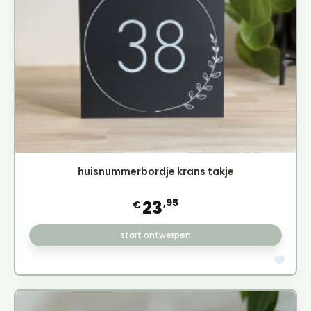
huisnummerbordje krans takje
,95
23
€
start ontwerpen