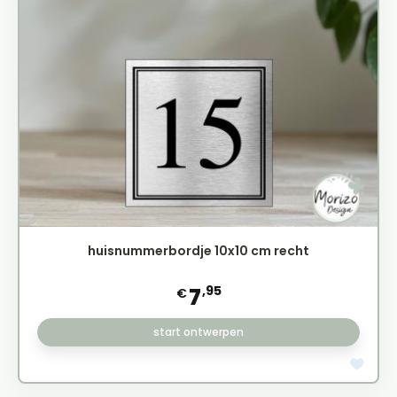
huisnummerbordje 10x10 cm recht
,95
7
€
start ontwerpen