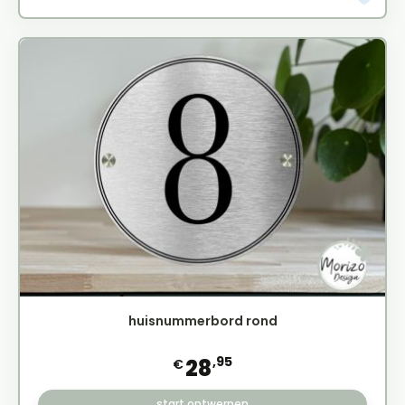
huisnummerbord rond
,95
28
€
start ontwerpen