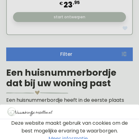
,95
23
€
start ontwerpen
Filter
Een huisnummerbordje
dat bij uw woning past
Een huisnummerbordje heeft in de eerste plaats
een praktische functie: bezoekers, bezorgers en
hulpdiensten moeten uw woning snel kunnen
Deze website maakt gebruik van cookies om de
herkennen. Tegelijkertijd is het bord een zichtbaar
best mogelijke ervaring te waarborgen.
onderdeel van de entree. De vorm, kleur en stijl
Meer informatie...
hebben daarom invloed op de uitstraling van uw