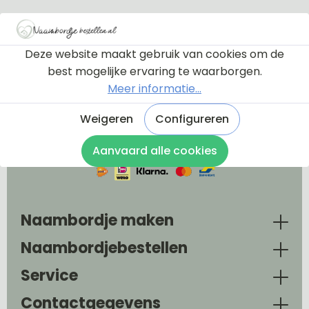
Deze website maakt gebruik van cookies om de
best mogelijke ervaring te waarborgen.
Meer informatie...
Maak jouw unieke naambordje bij
Weigeren
Configureren
Naambordjebestellen.nl onderdeel van
Morizo Design!
Aanvaard alle cookies
Naambordje maken
Naambordjebestellen
Service
Contactgegevens