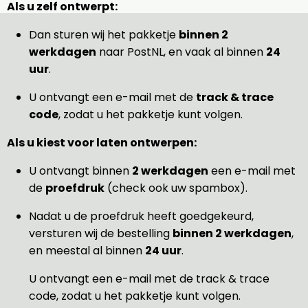
Als u zelf ontwerpt:
Dan sturen wij het pakketje
binnen 2
werkdagen
naar PostNL, en vaak al binnen
24
uur
.
U ontvangt een e-mail met de
track & trace
code
, zodat u het pakketje kunt volgen.
Als u kiest voor laten ontwerpen:
U ontvangt binnen
2 werkdagen
een e-mail met
de
proefdruk
(check ook uw spambox).
Nadat u de proefdruk heeft goedgekeurd,
versturen wij de bestelling
binnen 2 werkdagen
,
en meestal al binnen
24 uur
.
U ontvangt een e-mail met de track & trace
code, zodat u het pakketje kunt volgen.