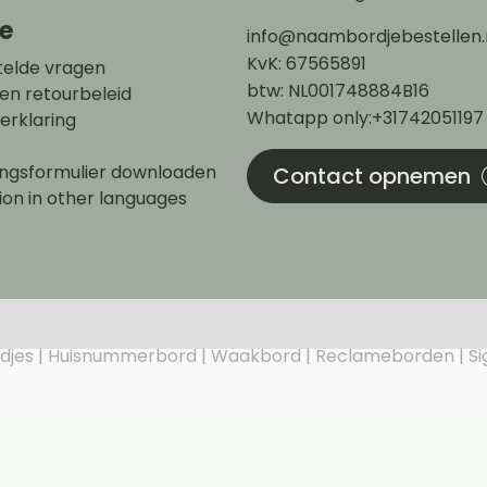
ce
info@naambordjebestellen.
KvK: 67565891
telde vragen
btw: NL001748884B16
en retourbeleid
Whatapp only:+31742051197
erklaring
n
ngsformulier downloaden
Contact opnemen
ion in other languages
djes
Huisnummerbord
Waakbord
Reclameborden
Si