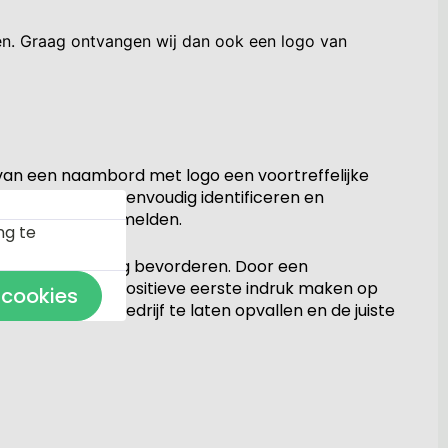
gen. Graag ontvangen wij dan ook een logo van
n van een naambord met logo een voortreffelijke
ten uw bedrijf eenvoudig identificeren en
 naambord te vermelden.
ng te
ionele uitstraling bevorderen. Door een
erd, kunt u een positieve eerste indruk maken op
 cookies
elpen om uw bedrijf te laten opvallen en de juiste