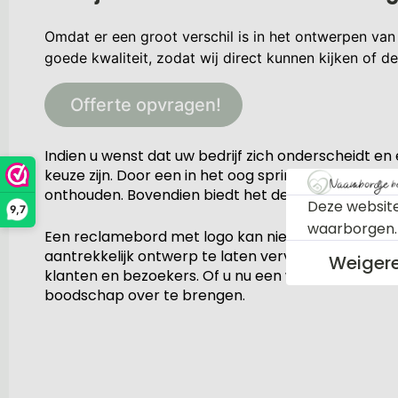
Omdat er een groot verschil is in het ontwerpen van
goede kwaliteit, zodat wij direct kunnen kijken of d
Offerte opvragen!
Indien u wenst dat uw bedrijf zich onderscheidt en
keuze zijn. Door een in het oog springend naambor
onthouden. Bovendien biedt het de mogelijkheid om
Deze website
9,7
waarborgen
Een reclamebord met logo kan niet alleen de zicht
aantrekkelijk ontwerp te laten vervaardigen, waarb
Weiger
klanten en bezoekers. Of u nu een winkel, kantoor 
boodschap over te brengen.