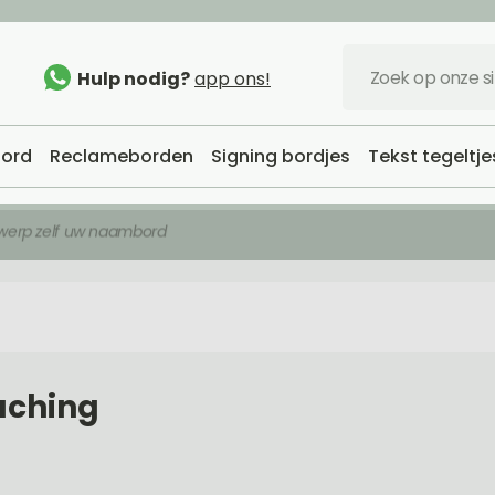
Hulp nodig?
app ons!
ord
Reclameborden
Signing bordjes
Tekst tegeltje
werp zelf uw naambord
aching