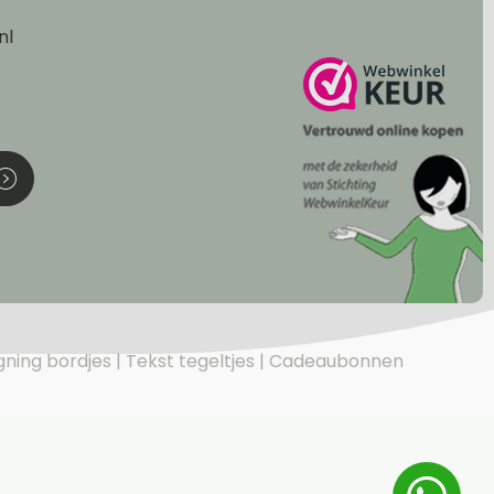
nl
gning bordjes
Tekst tegeltjes
Cadeaubonnen