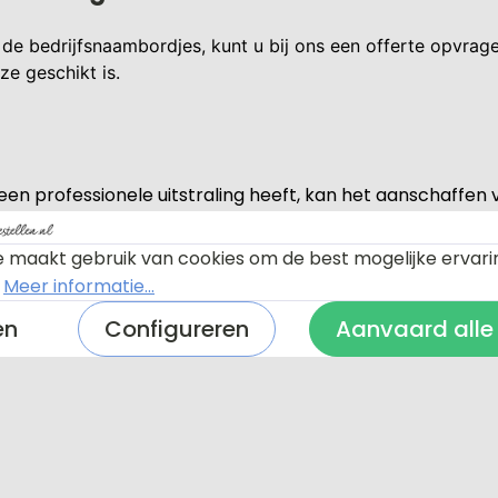
 de bedrijfsnaambordjes, kunt u bij ons een offerte opvra
eze geschikt is.
 een professionele uitstraling heeft, kan het aanschaffe
d met uw logo te plaatsen, kunnen voorbijgangers en klan
 essentiële informatie, zoals de ingangslocatie, op het
 maakt gebruik van cookies om de best mogelijke ervari
.
Meer informatie...
baarheid van uw bedrijf vergroten, maar ook een profess
ij zelfs details zoals de ingangslocatie worden geïntegre
en
Configureren
Aanvaard alle
of restaurant bezit, een gepersonaliseerd naambord kan h