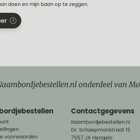
gaan doen en mijn baan op te zeggen.
er
aambordjebestellen.nl onderdeel van Mo
ordjebestellen
Contactgegevens
ount
Naambordjebestellen.nl
ellingen
Dr. Schaepmanstraat 15
e voorwaarden
7557 JA Hengelo