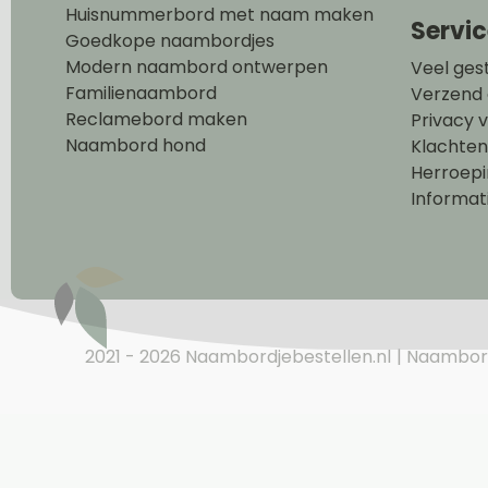
Huisnummerbord met naam maken
Servi
Goedkope naambordjes
Modern naambord ontwerpen
Veel ges
Familienaambord
Verzend 
Reclamebord maken
Privacy v
Naambord hond
Klachte
Herroepi
Informat
2021 - 2026 Naambordjebestellen.nl
Naambor