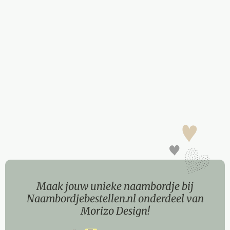
Maak jouw unieke naambordje bij
Naambordjebestellen.nl onderdeel van
Morizo Design!