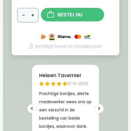
BESTEL NU
−
+
Beveiligd bestel en betaalproces