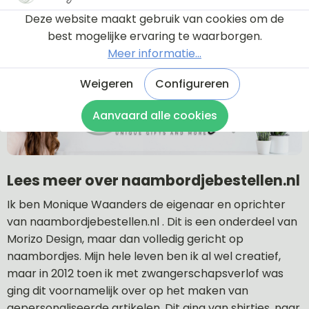
Deze website maakt gebruik van cookies om de
Naar veel gestelde vragen
best mogelijke ervaring te waarborgen.
Meer informatie...
Weigeren
Configureren
Aanvaard alle cookies
Lees meer over naambordjebestellen.nl
Ik ben Monique Waanders de eigenaar en oprichter
van naambordjebestellen.nl . Dit is een onderdeel van
Morizo Design, maar dan volledig gericht op
naambordjes. Mijn hele leven ben ik al wel creatief,
maar in 2012 toen ik met zwangerschapsverlof was
ging dit voornamelijk over op het maken van
gepersonaliseerde artikelen. Dit ging van shirtjes, naar