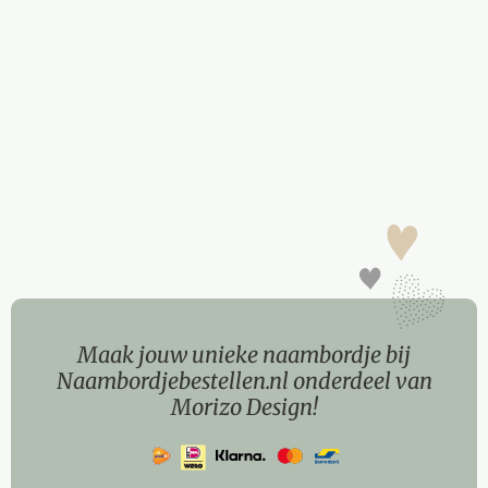
Maak jouw unieke naambordje bij
Naambordjebestellen.nl onderdeel van
Morizo Design!