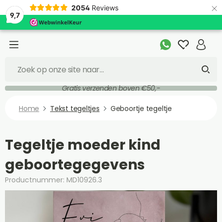
×
2054
Reviews
9,7
Gratis verzenden boven €50,-
Home
Tekst tegeltjes
Geboortje tegeltje
Tegeltje moeder kind
geboortegegevens
Productnummer: MD10926.3