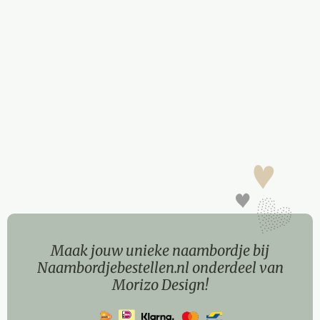
Maak jouw unieke naambordje bij
Naambordjebestellen.nl onderdeel van
Morizo Design!