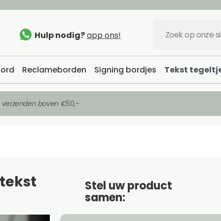
Hulp nodig?
app ons!
ord
Reclameborden
Signing bordjes
Tekst tegeltj
s verzenden boven €50,-
tekst
Stel uw product
samen: