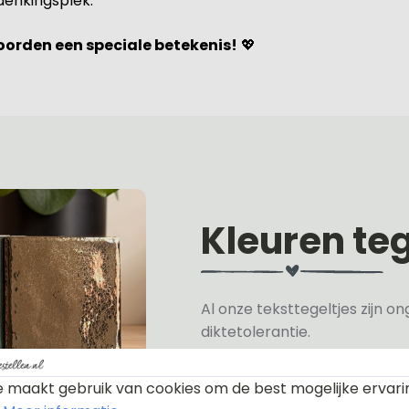
rdenkingsplek.
woorden een speciale betekenis!
💖
Kleuren teg
Al onze teksttegeltjes zijn 
diktetolerantie.
De afmeting is 13.2x13.2cm.
Wij hebben de volgende kleu
 maakt gebruik van cookies om de best mogelijke ervari
Rood