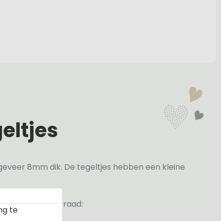
eltjes
ongeveer 8mm dik. De tegeltjes hebben een kleine
ren ruim op voorraad:
ng te