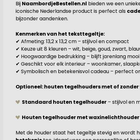
Bij
NaambordjeBestellen.nl
bieden we een unieke
iconische Nederlandse product is perfect als
cad
bijzonder aandenken.
Kenmerken van het teksttegeltje:
✔ Afmeting: 13,2 x 13,2 cm – stijlvol en compact
✔ Keuze uit 8 kleuren – wit, beige, goud, zwart, bla
✔ Hoogwaardige bedrukking – blijft jarenlang mooi
✔ Geschikt voor elk interieur – woonkamer, slaa
✔ Symbolisch en betekenisvol cadeau – perfect o
Optioneel: houten tegelhouders met of zonder
Standaard houten tegelhouder
– stijlvol en 
Houten tegelhouder met waxinelichthouder
Met de houder staat het tegeltje stevig en wordt h