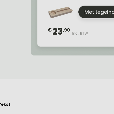
Met tegelho
23
€
,90
Incl. BTW
Tekst