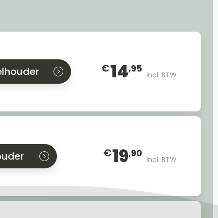
14
€
,95
elhouder
Incl. BTW
19
€
,90
ouder
Incl. BTW