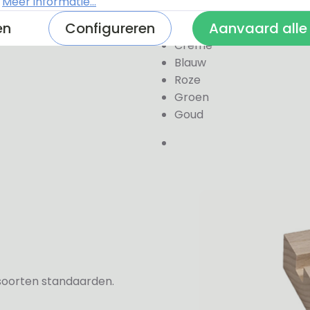
.
Meer informatie...
Zwart
en
Configureren
Aanvaard alle
Wit
Creme
Blauw
Roze
Groen
Goud
2 soorten standaarden.