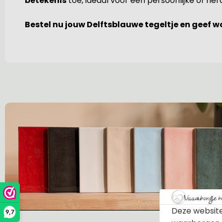
betekenis
toe, ideaal voor een persoonlijke of he
Bestel nu jouw Delftsblauwe tegeltje en geef 
Deze website
9,7