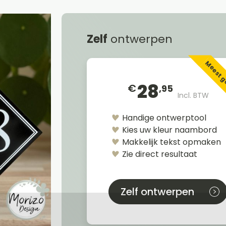
Zelf
ontwerpen
Meest 
28
€
,95
Incl. BTW
Handige ontwerptool
Kies uw kleur naambord
Makkelijk tekst opmaken
Zie direct resultaat
Zelf ontwerpen