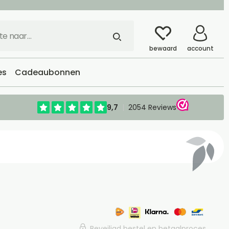
bewaard
account
es
Cadeaubonnen
Beveiligd bestel en betaalproces