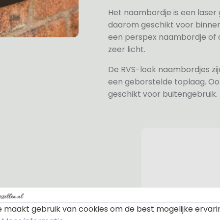
Het naambordje is een laser
daarom geschikt voor binne
een perspex naambordje of ac
zeer licht.
De RVS-look naambordjes zi
een geborstelde toplaag. Oo
geschikt voor buitengebruik.
n bevestiging. Standaard worden
te afdekdopjes zodat u zelf kunt
 maakt gebruik van cookies om de best mogelijke ervari