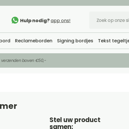
Hulp nodig?
app ons!
bord
Reclameborden
Signing bordjes
Tekst tegeltj
s verzenden boven €50,-
mmer
Stel uw product
samen: