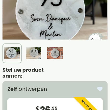
Stel uw product
samen:
Zelf
ontwerpen
Meest gekozen
26
€
,95