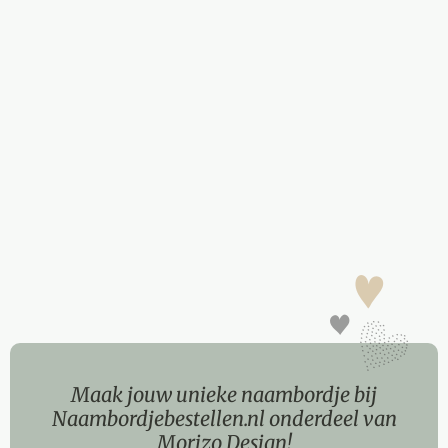
Maak jouw unieke naambordje bij
Naambordjebestellen.nl onderdeel van
Morizo Design!