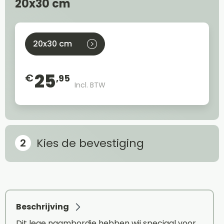
20x30 cm
20x30 cm
25
€
,95
Incl. BTW
Kies de bevestiging
Beschrijving
Dit lege naambordje hebben wij speciaal voor