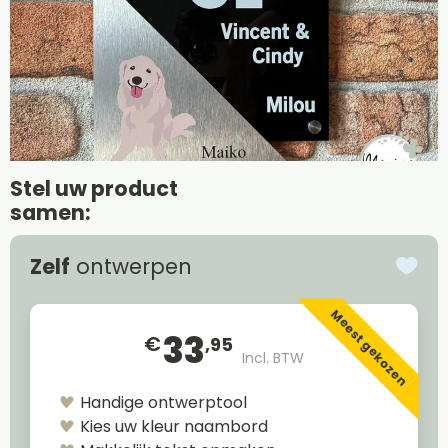
Stel uw product
samen:
Zelf
ontwerpen
Meest gekozen
33
€
,95
Incl. BTW
Handige ontwerptool
Kies uw kleur naambord