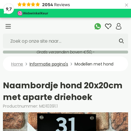
×
2054
Reviews
9,7
Gratis verzenden boven €50,-
Home
Informatie pagina's
Modellen met hond
Naambordje hond 20x20cm
met aparte driehoek
Productnummer: MD10391.1