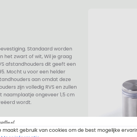
 bevestiging. Standaard worden
het zwart of wit, Wil je graag
RVS afstandhouders dit geeft een
95. Mocht u voor een helder
afstandhouders aan omdat deze
uders zijn volledig RVS en zullen
et naamplaatje ongeveer 1,5 cm
reëerd wordt.
 wil zeggen dat los en vast
 maakt gebruik van cookies om de best mogelijke ervari
is met de klok mee en vast tegen