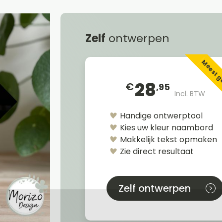
Zelf
ontwerpen
Meest 
28
€
,95
Incl. BTW
Handige ontwerptool
Kies uw kleur naambord
Makkelijk tekst opmaken
Zie direct resultaat
Zelf ontwerpen