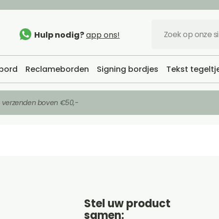
Hulp nodig?
app ons!
bord
Reclameborden
Signing bordjes
Tekst tegeltj
s verzenden boven €50,-
Stel uw product
samen: