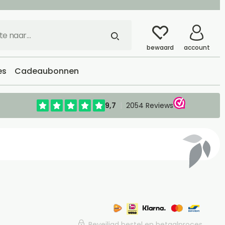
bewaard
account
es
Cadeaubonnen
Beveiligd bestel en betaalproces