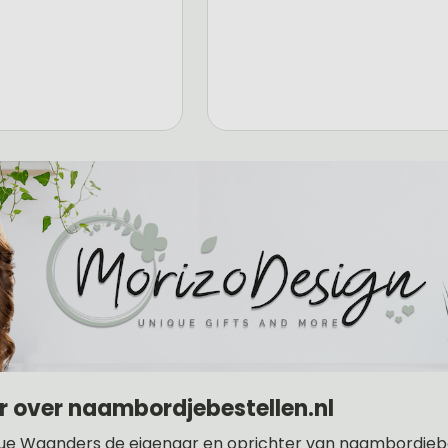
r over naambordjebestellen.nl
ue Waanders de eigenaar en oprichter van naambordjebes