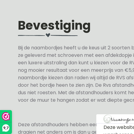
Bevestiging
Bij de naambordjes heeft u de keus uit 2 soorten
ze geleverd met schroeven met een afdekdopje in 
een luxere uitstraling dan kunt u kiezen voor de 
nog mooier resultaat voor een meerprijs van €5,
naambordje kiezen dan raden wij altijd de RVS 
door het bordje heen te zien zijn. De Rvs afstandho
dus niet roesten. Met de afstandhouders komt h
voor de muur te hangen zodat er wat diepte gec
Deze afstandhouders hebben een linkse draad wat
Deze website
9,7
draaien net anders om is dan u gewent bent. Los 