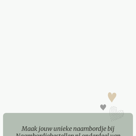
Maak jouw unieke naambordje bij
Naambordjebestellen.nl onderdeel van