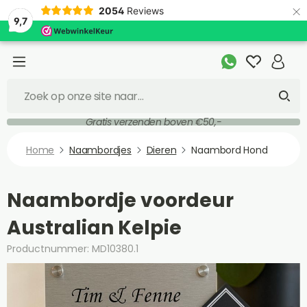
×
2054
Reviews
9,7
Gratis verzenden boven €50,-
Home
Naambordjes
Dieren
Naambord Hond
Naambordje voordeur
Australian Kelpie
Productnummer: MD10380.1