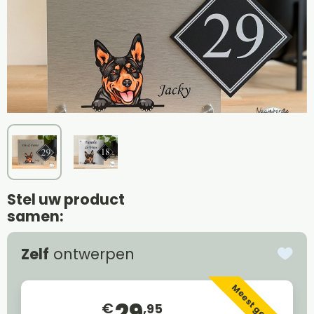
Stel uw product
samen:
Zelf
ontwerpen
Meest gekozen
29
€
,95