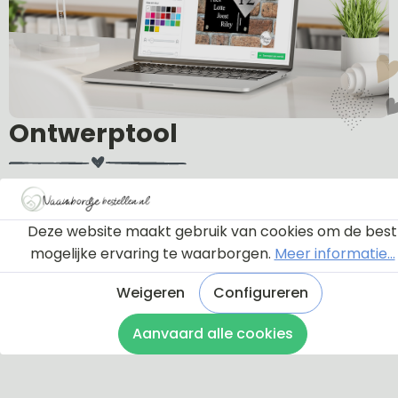
Ontwerptool
Via onderstaande knop komt u bij een instructie en
een tutorial die u een rondleiding geeft door de
Deze website maakt gebruik van cookies om de best
ontwerptool. Hierdoor weet u precies hoe u zelf uw
mogelijke ervaring te waarborgen.
Meer informatie...
naambordje helemaal kunt aanpassen en naar uw
eigen smaak kunt ontwerpen.
Weigeren
Configureren
Aanvaard alle cookies
Bekijk de instructie