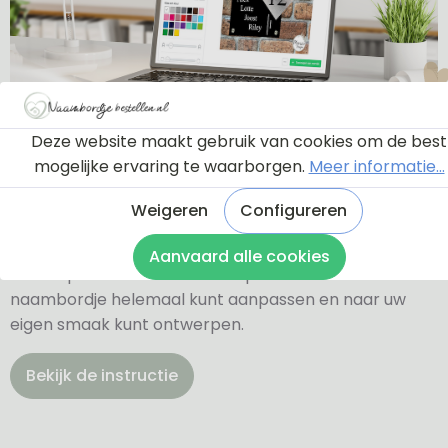
Ontwerptool
Deze website maakt gebruik van cookies om de best
mogelijke ervaring te waarborgen.
Meer informatie...
Weigeren
Configureren
Via onderstaande knop komt u bij een instructie en
een tutorial die u een rondleiding geeft door de
Aanvaard alle cookies
ontwerptool. Hierdoor weet u precies hoe u zelf uw
naambordje helemaal kunt aanpassen en naar uw
eigen smaak kunt ontwerpen.
Bekijk de instructie