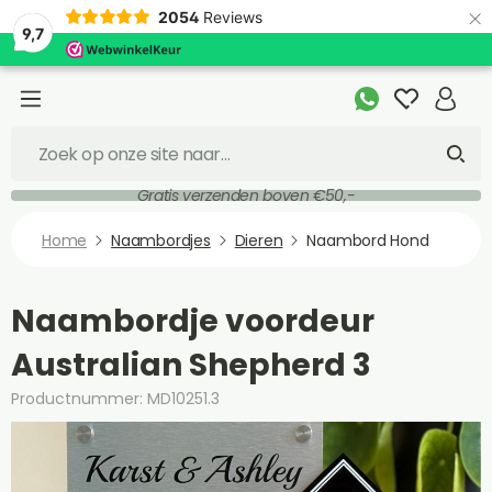
×
2054
Reviews
9,7
Gratis verzenden boven €50,-
Home
Naambordjes
Dieren
Naambord Hond
Naambordje voordeur
Australian Shepherd 3
Productnummer: MD10251.3