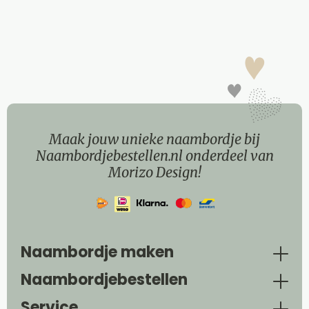
Maak jouw unieke naambordje bij
Naambordjebestellen.nl onderdeel van
Morizo Design!
Naambordje maken
Naambordjebestellen
Service