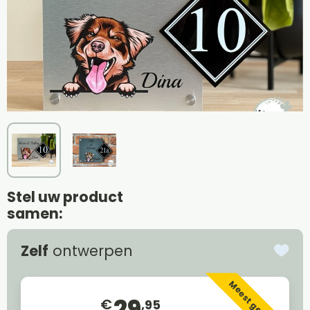
Stel uw product
samen:
Zelf
ontwerpen
Meest gekozen
29
€
,95