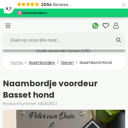
×
2054
Reviews
9,7
Gratis verzenden boven €50,-
Home
Naambordjes
Dieren
Naambord Hond
Naambordje voordeur
Basset hond
Productnummer: MD10252.1