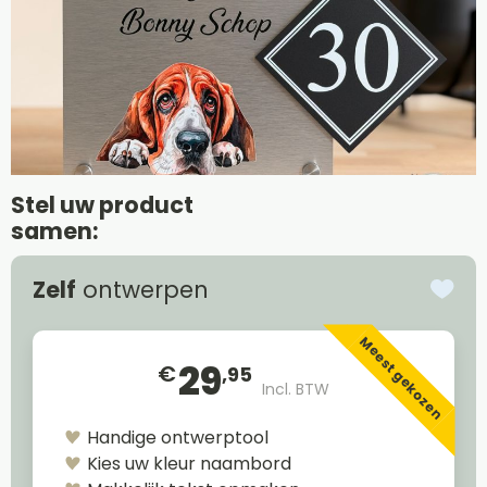
Stel uw product
samen:
Zelf
ontwerpen
Meest gekozen
29
€
,95
Incl. BTW
Handige ontwerptool
Kies uw kleur naambord