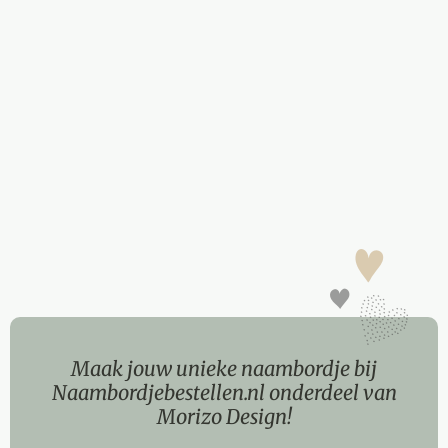
Maak jouw unieke naambordje bij
Naambordjebestellen.nl onderdeel van
Morizo Design!