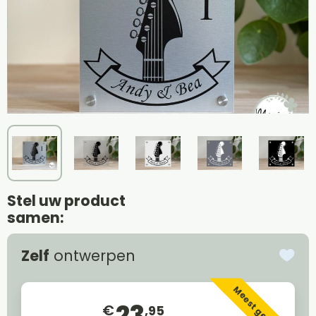
Stel uw product
samen:
Zelf
ontwerpen
Meest gekozen
23
€
,95