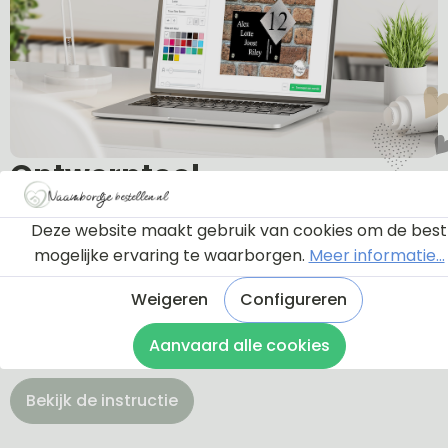
Ontwerptool
Deze website maakt gebruik van cookies om de best
Via onderstaande knop komt u bij een instructie en
mogelijke ervaring te waarborgen.
Meer informatie...
een tutorial die u een rondleiding geeft door de
ontwerptool. Hierdoor weet u precies hoe u zelf uw
Weigeren
Configureren
naambordje helemaal kunt aanpassen en naar uw
Aanvaard alle cookies
eigen smaak kunt ontwerpen.
Bekijk de instructie