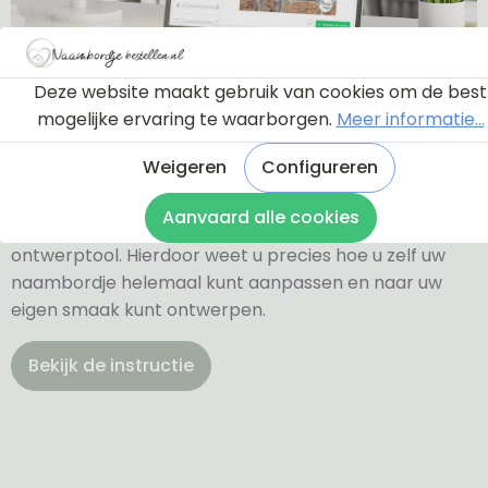
Deze website maakt gebruik van cookies om de best
Ontwerptool
mogelijke ervaring te waarborgen.
Meer informatie...
Weigeren
Configureren
Via onderstaande knop komt u bij een instructie en
Aanvaard alle cookies
een tutorial die u een rondleiding geeft door de
ontwerptool. Hierdoor weet u precies hoe u zelf uw
naambordje helemaal kunt aanpassen en naar uw
eigen smaak kunt ontwerpen.
Bekijk de instructie