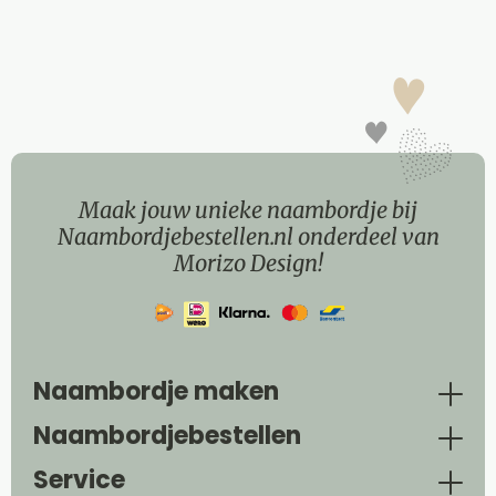
Maak jouw unieke naambordje bij
Naambordjebestellen.nl onderdeel van
Morizo Design!
Naambordje maken
Naambordjebestellen
Service