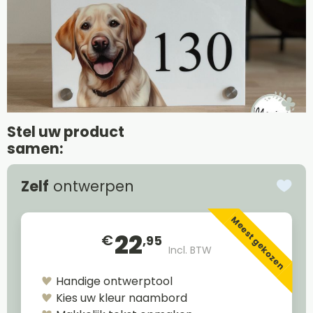
Stel uw product
samen:
Zelf
ontwerpen
Meest gekozen
22
€
,95
Incl. BTW
Handige ontwerptool
Kies uw kleur naambord