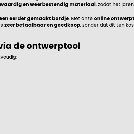
waardig en weerbestendig materiaal
, zodat het jare
een eerder gemaakt bordje
. Met onze
online ontwerp
es
zeer betaalbaar en goedkoop
, zonder dat dit ten kos
 via de ontwerptool
nvoudig: