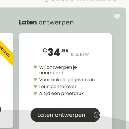
Laten
ontwerpen
gekozen
34
€
,95
Incl. BTW
Wij ontwerpen je
naambord
Voer enkele gegevens in
Leun achterover
Altijd een proefdruk
Laten ontwerpen