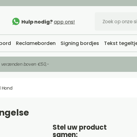
Hulp nodig?
app ons!
bord
Reclameborden
Signing bordjes
Tekst tegeltj
s verzenden boven €50,-
 Hond
ngelse
Stel uw product
samen: