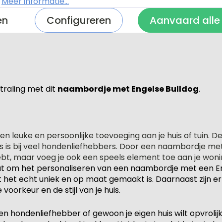
.
Meer informatie...
en
Configureren
Aanvaard alle
traling met dit
naambordje met Engelse Bulldog
.
 leuke en persoonlijke toevoeging aan je huis of tuin. D
 ras is bij veel hondenliefhebbers. Door een naambordje m
e hebt, maar voeg je ook een speels element toe aan je woni
gaat om het personaliseren van een naambordje met een E
 het echt uniek en op maat gemaakt is. Daarnaast zijn er d
e voorkeur en de stijl van je huis.
en hondenliefhebber of gewoon je eigen huis wilt opvrol