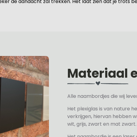
ker de aandacht zal trekken. Het laat zien dat je trots b
Materiaal 
Alle naambordjes die wij le
Het plexiglas is van nature h
verkrijgen, hiervan hebben wi
wit, grijs, zwart en mat zwart.
Het naambordje is een laser