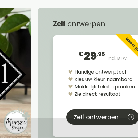
Zelf
ontwerpen
Meest 
29
€
,95
Incl. BTW
Handige ontwerptool
Kies uw kleur naambord
Makkelijk tekst opmaken
Zie direct resultaat
Zelf ontwerpen