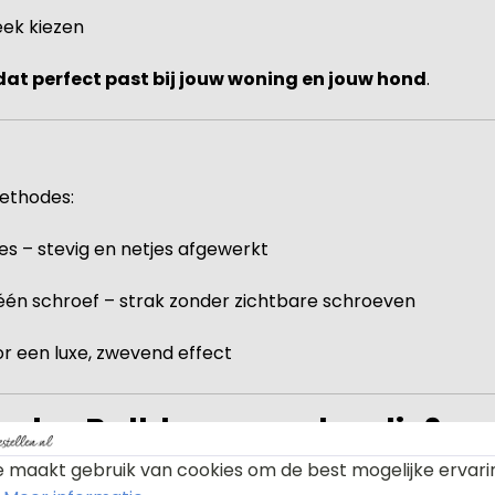
eek kiezen
at perfect past bij jouw woning en jouw hond
.
methodes:
s – stevig en netjes afgewerkt
én schroef – strak zonder zichtbare schroeven
oor een luxe, zwevend effect
ngelse Bulldog naambordje?
 maakt gebruik van cookies om de best mogelijke ervari
g