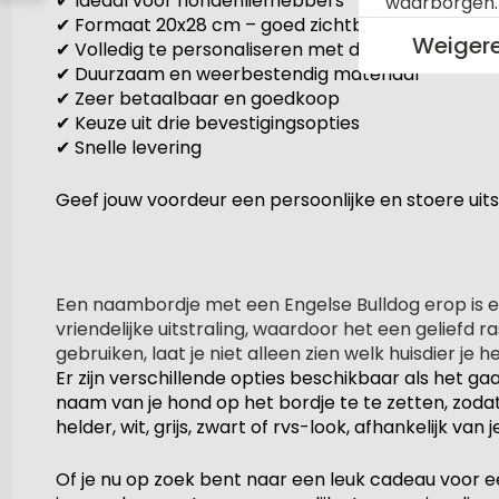
✔ Ideaal voor hondenliefhebbers
waarborgen
✔ Formaat 20x28 cm – goed zichtbaar en stijlvol
Weiger
✔ Volledig te personaliseren met de ontwerptool
✔ Duurzaam en weerbestendig materiaal
✔ Zeer betaalbaar en goedkoop
✔ Keuze uit drie bevestigingsopties
✔ Snelle levering
Geef jouw voordeur een persoonlijke en stoere uits
Een naambordje met een Engelse Bulldog erop is een
vriendelijke uitstraling, waardoor het een geliefd
gebruiken, laat je niet alleen zien welk huisdier j
Er zijn verschillende opties beschikbaar als het 
naam van je hond op het bordje te te zetten, zodat
helder, wit, grijs, zwart of rvs-look, afhankelijk van j
Of je nu op zoek bent naar een leuk cadeau voor e