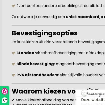
Eventueel een andere afbeelding uit de biblioth
Zo ontwerp je eenvoudig een
uniek naambordje d
Bevestigingsopties
Je kunt kiezen uit drie verschillende bevestigings
Standaard:
schroefbevestiging met afdekdopje
Blinde bevestiging:
magneetbevestiging met é
RVS afstandhouders:
vier stijlvolle houders v
Waarom kiezen voor dit E
Deze website
✔ Mooie kleurenafbeelding van een Engelse Bulldo
9,7