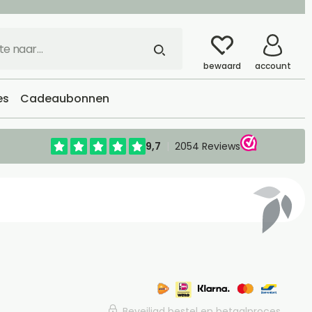
bewaard
account
es
Cadeaubonnen
Beveiligd bestel en betaalproces