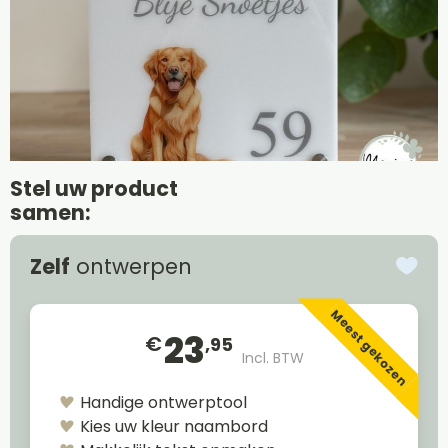
Stel uw product
samen:
Zelf
ontwerpen
Meest gekozen
23
€
,95
Incl. BTW
Handige ontwerptool
Kies uw kleur naambord