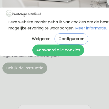
Ontwerptool
Deze website maakt gebruik van cookies om de best
mogelijke ervaring te waarborgen.
Meer informatie...
Via onderstaande knop komt u bij een instructie en
een tutorial die u een rondleiding geeft door de
Weigeren
Configureren
ontwerptool. Hierdoor weet u precies hoe u zelf uw
naambordje helemaal kunt aanpassen en naar uw
Aanvaard alle cookies
eigen smaak kunt ontwerpen.
Bekijk de instructie