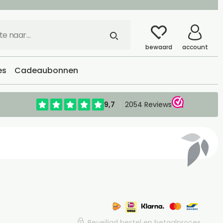
bewaard
account
es
Cadeaubonnen
Beveiligd bestel en betaalproces