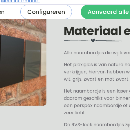
.
Meer informatie...
en
Configureren
Aanvaard alle
Materiaal 
Alle naambordjes die wij le
Het plexiglas is van nature h
verkrijgen, hiervan hebben wi
wit, grijs, zwart en mat zwart.
Het naambordje is een laser
daarom geschikt voor binne
een perspex naambordje of ac
zeer licht.
De RVS-look naambordjes zi