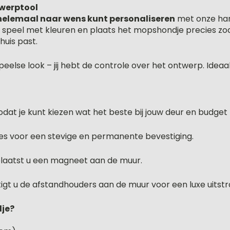
twerptool
helemaal naar wens kunt personaliseren
met onze han
, speel met kleuren en plaats het mopshondje precies zoals
huis past.
speelse look – jij hebt de controle over het ontwerp. Idea
odat je kunt kiezen wat het beste bij jouw deur en budget 
es voor een stevige en permanente bevestiging.
 plaatst u een magneet aan de muur.
gt u de afstandhouders aan de muur voor een luxe uitstra
je?