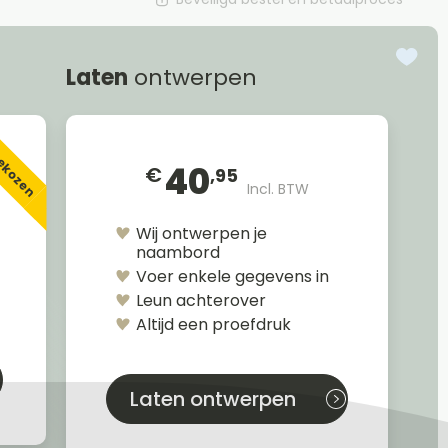
Laten
ontwerpen
gekozen
40
€
,95
Incl. BTW
Wij ontwerpen je
naambord
Voer enkele gegevens in
Leun achterover
Altijd een proefdruk
Laten ontwerpen