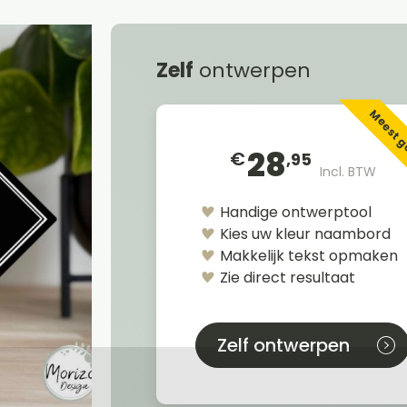
Zelf
ontwerpen
Meest 
28
€
,95
Incl. BTW
Handige ontwerptool
Kies uw kleur naambord
Makkelijk tekst opmaken
Zie direct resultaat
Zelf ontwerpen