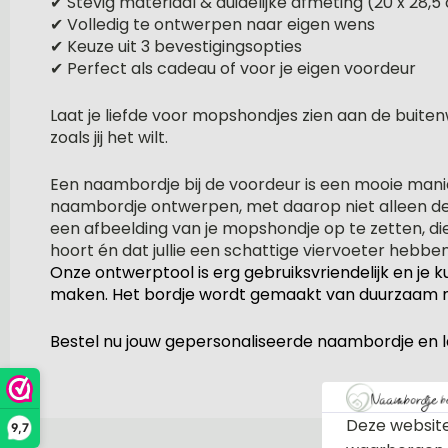
✔ Stevig materiaal & duidelijke afmeting (20 x 28,5
✔ Volledig te ontwerpen naar eigen wens
✔ Keuze uit 3 bevestigingsopties
✔ Perfect als cadeau of voor je eigen voordeur
Laat je liefde voor mopshondjes zien aan de buit
zoals jij het wilt.
Een naambordje bij de voordeur is een mooie manie
naambordje ontwerpen, met daarop niet alleen de 
een afbeelding van je mopshondje op te zetten, die
hoort én dat jullie een schattige viervoeter hebben
Onze ontwerptool is erg gebruiksvriendelijk en je
maken. Het bordje wordt gemaakt van duurzaam mat
Bestel nu jouw gepersonaliseerde naambordje en la
Deze website
9,7