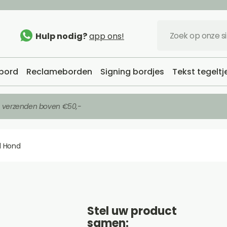
Hulp nodig?
app ons!
bord
Reclameborden
Signing bordjes
Tekst tegeltj
s verzenden boven €50,-
 Hond
Stel uw product
samen: