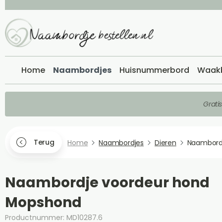
Home
Naambordjes
Huisnummerbord
Waak
Grati
Terug
Home
Naambordjes
Dieren
Naambord
Naambordje voordeur hond
Mopshond
Productnummer: MD10287.6