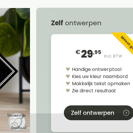
Zelf
ontwerpen
Meest 
29
€
,95
Incl. BTW
Handige ontwerptool
Kies uw kleur naambord
Makkelijk tekst opmaken
Zie direct resultaat
Zelf ontwerpen