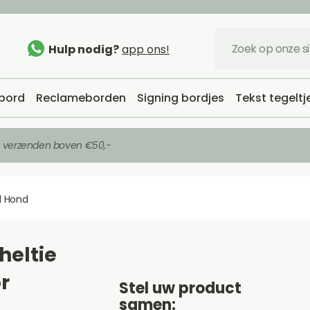
Hulp nodig?
app ons!
bord
Reclameborden
Signing bordjes
Tekst tegeltj
s verzenden boven €50,-
 Hond
heltie
r
Stel uw product
samen: