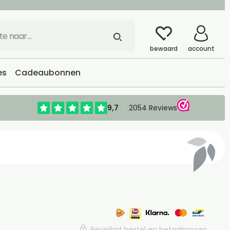
bewaard
account
es
Cadeaubonnen
Beveiligd bestel en betaalproces