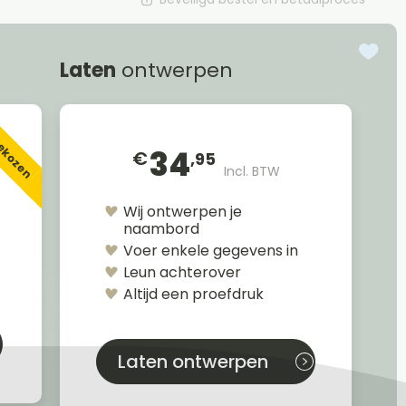
Laten
ontwerpen
gekozen
34
€
,95
Incl. BTW
Wij ontwerpen je
naambord
Voer enkele gegevens in
Leun achterover
Altijd een proefdruk
Laten ontwerpen