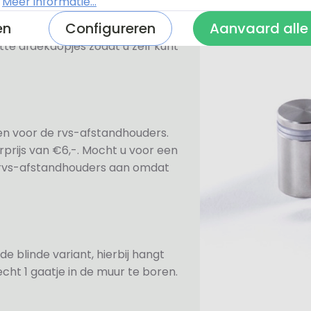
.
Meer informatie...
en
Configureren
Aanvaard alle
n bevestiging. Standaard worden
te afdekdopjes zodat u zelf kunt
ezen voor de rvs-afstandhouders.
prijs van €6,-. Mocht u voor een
e rvs-afstandhouders aan omdat
de blinde variant, hierbij hangt
cht 1 gaatje in de muur te boren.