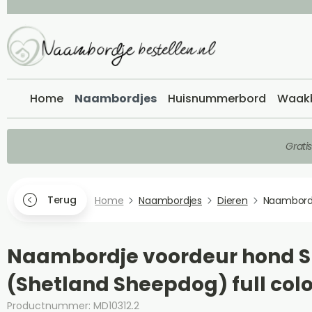
Home
Naambordjes
Huisnummerbord
Waak
Grati
Terug
Home
Naambordjes
Dieren
Naambord
Naambordje voordeur hond S
(Shetland Sheepdog) full colo
Productnummer: MD10312.2