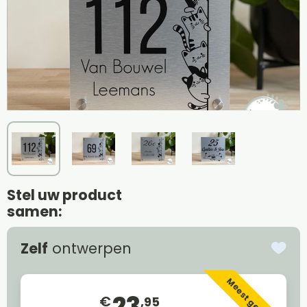
Stel uw product
samen:
Zelf
ontwerpen
Meest gekozen
23
€
,95