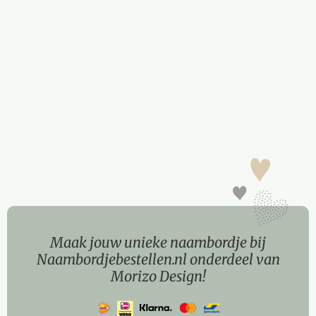
Maak jouw unieke naambordje bij
Naambordjebestellen.nl onderdeel van
Morizo Design!