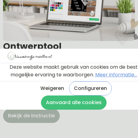
Ontwerptool
Deze website maakt gebruik van cookies om de best
Via onderstaande knop komt u bij een instructie en
mogelijke ervaring te waarborgen.
Meer informatie...
een tutorial die u een rondleiding geeft door de
ontwerptool. Hierdoor weet u precies hoe u zelf uw
Weigeren
Configureren
naambordje helemaal kunt aanpassen en naar uw
eigen smaak kunt ontwerpen.
Aanvaard alle cookies
Bekijk de instructie