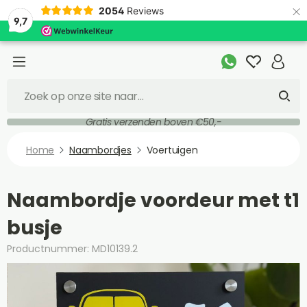
×
2054
Reviews
9,7
Gratis verzenden boven €50,-
Home
Naambordjes
Voertuigen
Naambordje voordeur met t1
busje
Productnummer: MD10139.2