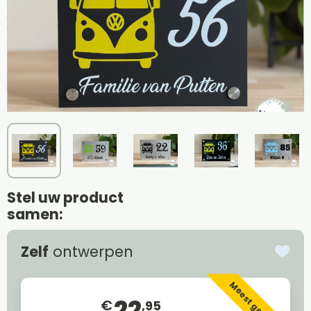
Stel uw product
samen:
Zelf
ontwerpen
Meest gekozen
22
€
,95