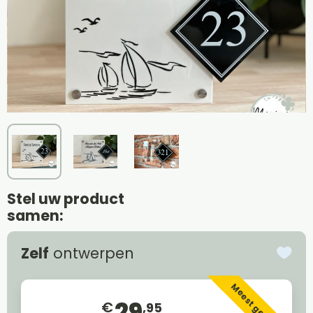
Stel uw product
samen:
Zelf
ontwerpen
Meest gekozen
29
€
,95