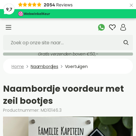
×
2054
Reviews
9,7
Gratis verzenden boven €50,-
Home
Naambordjes
Voertuigen
Naambordje voordeur met
zeil bootjes
Productnummer: MD10146.3