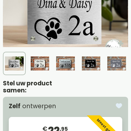
Stel uw product
samen:
Zelf
ontwerpen
Meest gekozen
22
€
,95