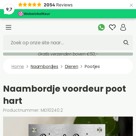
×
2054
Reviews
9,7
Gratis verzenden boven €50,-
Home
Naambordjes
Dieren
Pootjes
Naambordje voordeur poot
hart
Productnummer: MD10240.2