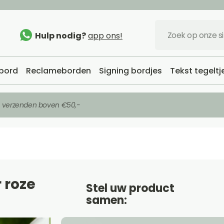
Hulp nodig?
app ons!
bord
Reclameborden
Signing bordjes
Tekst tegeltj
s verzenden boven €50,-
 roze
Stel uw product
samen: