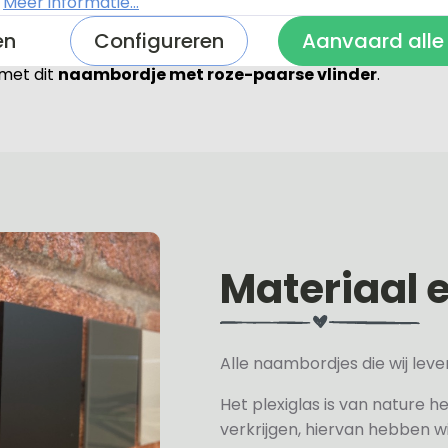
.
Meer informatie...
en
Configureren
Aanvaard alle
 met dit
naambordje met roze-paarse vlinder
.
Materiaal 
Alle naambordjes die wij le
Het plexiglas is van nature h
verkrijgen, hiervan hebben wi