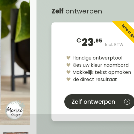
Zelf
ontwerpen
Meest 
23
€
,95
Incl. BTW
Handige ontwerptool
Kies uw kleur naambord
Makkelijk tekst opmaken
Zie direct resultaat
Zelf ontwerpen