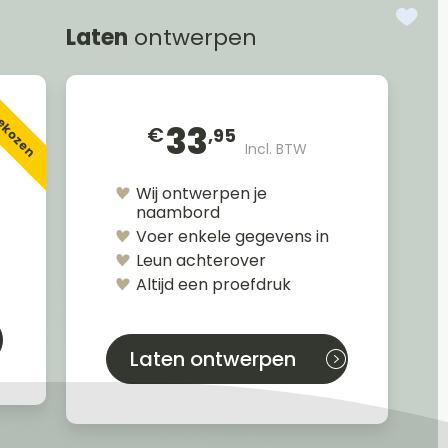
Laten
ontwerpen
gekozen
33
€
,95
Incl. BTW
Wij ontwerpen je
naambord
Voer enkele gegevens in
Leun achterover
Altijd een proefdruk
Laten ontwerpen