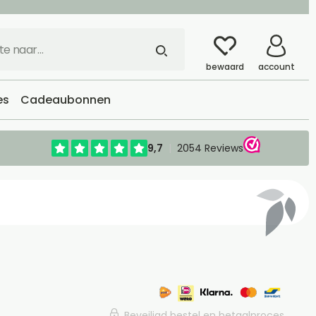
bewaard
account
es
Cadeaubonnen
Beveiligd bestel en betaalproces