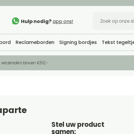
Hulp nodig?
app ons!
bord
Reclameborden
Signing bordjes
Tekst tegeltj
s verzenden boven €50,-
aparte
Stel uw product
samen: