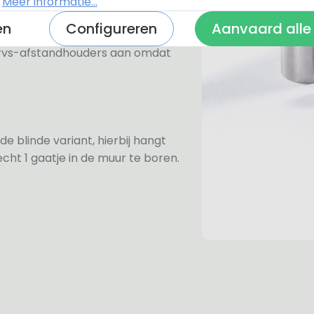
.
Meer informatie...
ezen voor de rvs-afstandhouders.
en
Configureren
Aanvaard alle
prijs van €6,-. Mocht u voor een
e rvs-afstandhouders aan omdat
de blinde variant, hierbij hangt
cht 1 gaatje in de muur te boren.