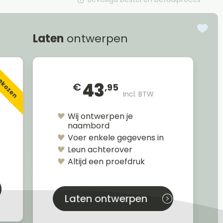
Laten
ontwerpen
gekozen
43
€
,95
Incl. BTW
Wij ontwerpen je
naambord
Voer enkele gegevens in
Leun achterover
Altijd een proefdruk
Laten ontwerpen