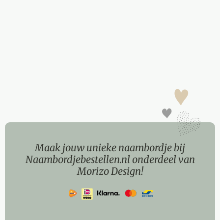
Maak jouw unieke naambordje bij
Naambordjebestellen.nl onderdeel van
Morizo Design!