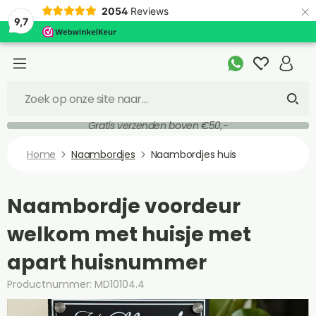
×
2054
Reviews
9,7
Gratis verzenden boven €50,-
Home
Naambordjes
Naambordjes huis
Naambordje voordeur
welkom met huisje met
apart huisnummer
Productnummer: MD10104.4