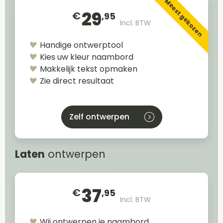
Meest gekozen
29
€
,95
Incl. BTW
Handige ontwerptool
Kies uw kleur naambord
Makkelijk tekst opmaken
Zie direct resultaat
Zelf ontwerpen
Laten
ontwerpen
37
€
,95
Incl. BTW
Wij ontwerpen je naambord