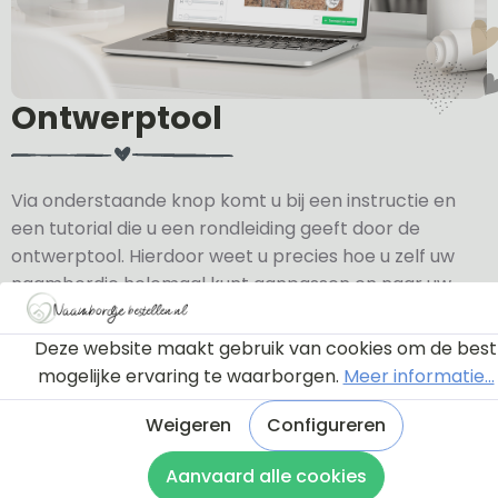
Ontwerptool
Via onderstaande knop komt u bij een instructie en
een tutorial die u een rondleiding geeft door de
ontwerptool. Hierdoor weet u precies hoe u zelf uw
naambordje helemaal kunt aanpassen en naar uw
eigen smaak kunt ontwerpen.
Deze website maakt gebruik van cookies om de best
Bekijk de instructie
mogelijke ervaring te waarborgen.
Meer informatie...
Weigeren
Configureren
Aanvaard alle cookies