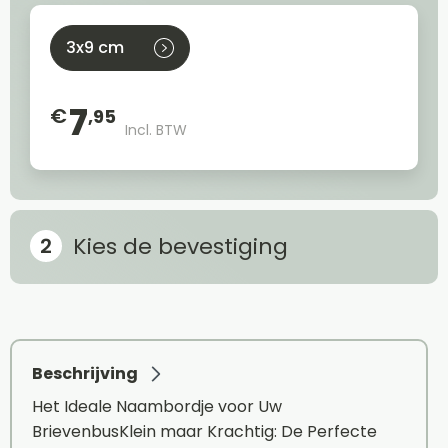
3x9 cm
7
€
,95
Incl. BTW
Kies de bevestiging
Beschrijving
Het Ideale Naambordje voor Uw
BrievenbusKlein maar Krachtig: De Perfecte