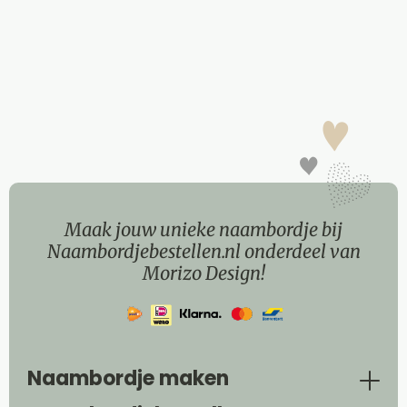
Maak jouw unieke naambordje bij
Naambordjebestellen.nl onderdeel van
Morizo Design!
Naambordje maken