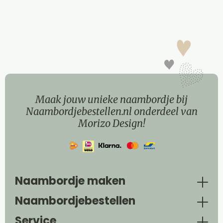
Maak jouw unieke naambordje bij
Naambordjebestellen.nl onderdeel van
Morizo Design!
Naambordje maken
Naambordjebestellen
Service