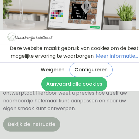
Deze website maakt gebruik van cookies om de best
Ontwerptool
mogelijke ervaring te waarborgen.
Meer informatie...
Weigeren
Configureren
Via onderstaande knop komt u bij een instructie en
Aanvaard alle cookies
een tutorial die u een rondleiding geeft door de
ontwerptool. Hierdoor weet u precies hoe u zelf uw
naambordje helemaal kunt aanpassen en naar uw
eigen smaak kunt ontwerpen.
Bekijk de instructie