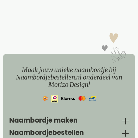
Maak jouw unieke naambordje bij
Naambordjebestellen.nl onderdeel van
Morizo Design!
Naambordje maken
Naambordjebestellen