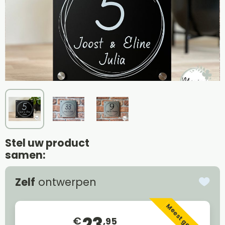
Stel uw product
samen:
Zelf
ontwerpen
Meest gekozen
23
€
,95