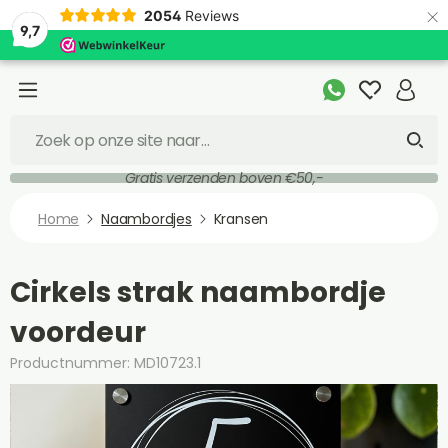
×
2054
Reviews
9,7
Gratis verzenden boven €50,-
Home
Naambordjes
Kransen
Cirkels strak naambordje
voordeur
Productnummer: MD10723.1