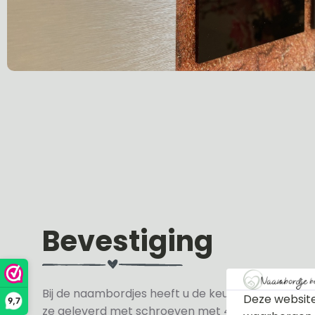
Bevestiging
Bij de naambordjes heeft u de keuze uit 3 soorte
Deze website
9,7
ze geleverd met schroeven met 4 zwarte en 4 wit