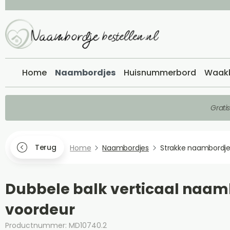
Home
Naambordjes
Huisnummerbord
Waak
Grati
Terug
Home
Naambordjes
Strakke naambordj
Dubbele balk verticaal naam
voordeur
Productnummer: MD10740.2