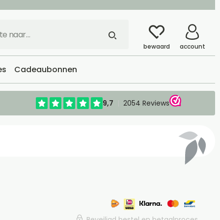
bewaard
account
es
Cadeaubonnen
Beveiligd bestel en betaalproces