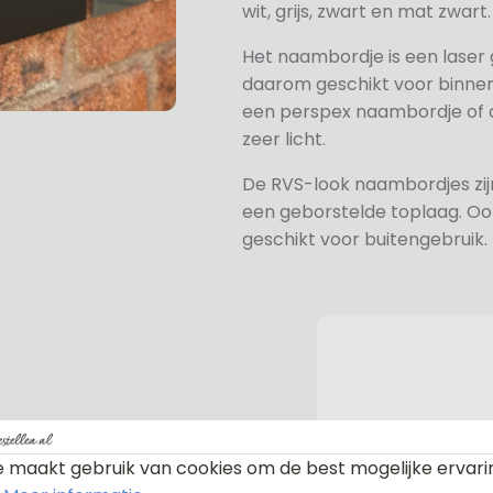
wit, grijs, zwart en mat zwart.
Het naambordje is een laser
daarom geschikt voor binne
een perspex naambordje of ac
zeer licht.
De RVS-look naambordjes zi
een geborstelde toplaag. Oo
geschikt voor buitengebruik.
n bevestiging. Standaard worden
 maakt gebruik van cookies om de best mogelijke ervari
te afdekdopjes zodat u zelf kunt