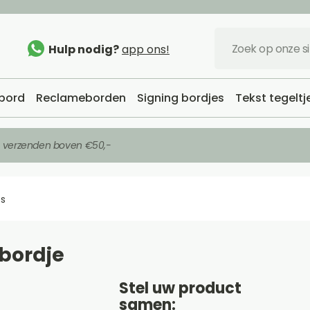
Hulp nodig?
app ons!
bord
Reclameborden
Signing bordjes
Tekst tegeltj
s verzenden boven €50,-
es
bordje
Stel uw product
samen: