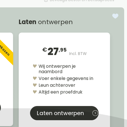
Laten
ontwerpen
gekozen
27
€
,95
Incl. BTW
Wij ontwerpen je
naambord
Voer enkele gegevens in
Leun achterover
Altijd een proefdruk
Laten ontwerpen