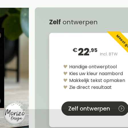
Zelf
ontwerpen
Meest 
22
€
,95
Incl. BTW
Handige ontwerptool
Kies uw kleur naambord
Makkelijk tekst opmaken
Zie direct resultaat
Zelf ontwerpen