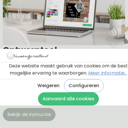
Ontwerptool
Deze website maakt gebruik van cookies om de best
Via onderstaande knop komt u bij een instructie en
mogelijke ervaring te waarborgen.
Meer informatie...
een tutorial die u een rondleiding geeft door de
ontwerptool. Hierdoor weet u precies hoe u zelf uw
Weigeren
Configureren
naambordje helemaal kunt aanpassen en naar uw
Aanvaard alle cookies
eigen smaak kunt ontwerpen.
Bekijk de instructie