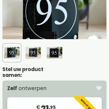
Stel uw product
samen:
Zelf
ontwerpen
Meest gekozen
21
€
,95