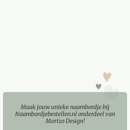
Maak jouw unieke naambordje bij
Naambordjebestellen.nl onderdeel van
Morizo Design!