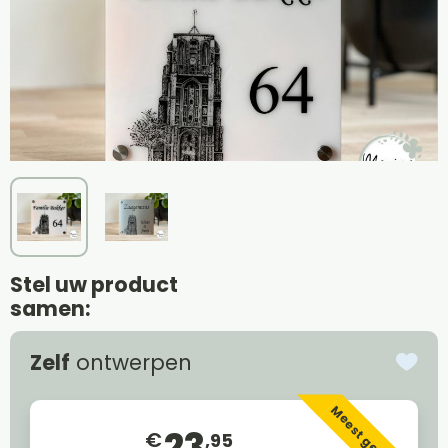
Stel uw product
samen:
Zelf
ontwerpen
Meest gekozen
23
€
,95