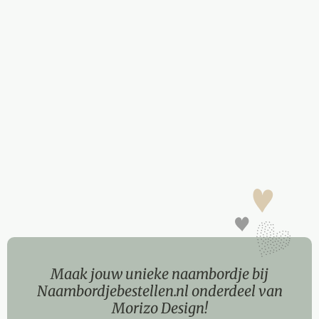
Maak jouw unieke naambordje bij
Naambordjebestellen.nl onderdeel van
Morizo Design!