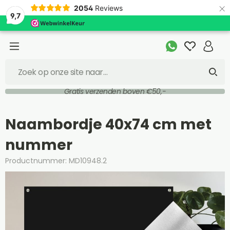
×
2054
Reviews
9,7
Gratis verzenden boven €50,-
Naambordje 40x74 cm met
nummer
Productnummer: MD10948.2