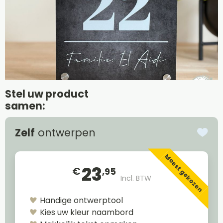
Stel uw product
samen:
Zelf
ontwerpen
Meest gekozen
23
€
,95
Incl. BTW
Handige ontwerptool
Kies uw kleur naambord