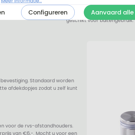
.
Meer informatie...
De RVS-look naambordjes zi
en
Configureren
Aanvaard alle
een geborstelde toplaag. Oo
geschikt voor buitengebruik.
n bevestiging. Standaard worden
te afdekdopjes zodat u zelf kunt
ezen voor de rvs-afstandhouders.
prijs van €6,-. Mocht u voor een