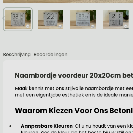
Beschrijving
Beoordelingen
Naambordje voordeur 20x20cm beto
Maak kennis met ons stijlvolle naambordje met e
met een eigentijdse esthetiek en is de ideale manie
Waarom Kiezen Voor Ons Beton
Aanpasbare Kleuren
: Of u nu houdt van een kl
kleuren. Kies de kleur die het beste bij uw stijl e