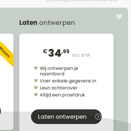
Laten
ontwerpen
gekozen
34
€
,95
Incl. BTW
Wij ontwerpen je
naambord
Voer enkele gegevens in
Leun achterover
Altijd een proefdruk
Laten ontwerpen