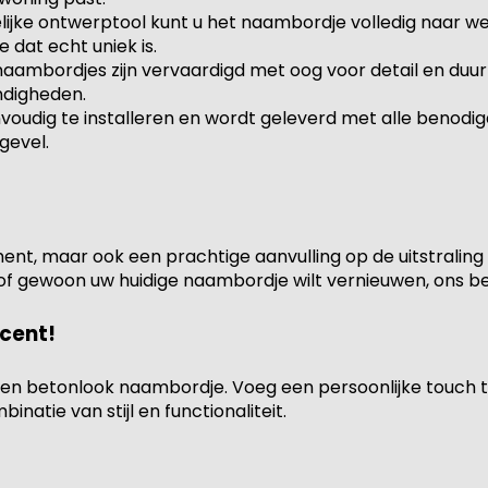
elijke ontwerptool kunt u het naambordje volledig naar w
dat echt uniek is.
naambordjes zijn vervaardigd met oog voor detail en duu
ndigheden.
nvoudig te installeren en wordt geleverd met alle benodi
gevel.
nt, maar ook een prachtige aanvulling op de uitstraling v
 of gewoon uw huidige naambordje wilt vernieuwen, ons b
cent!
en betonlook naambordje. Voeg een persoonlijke touch t
natie van stijl en functionaliteit.