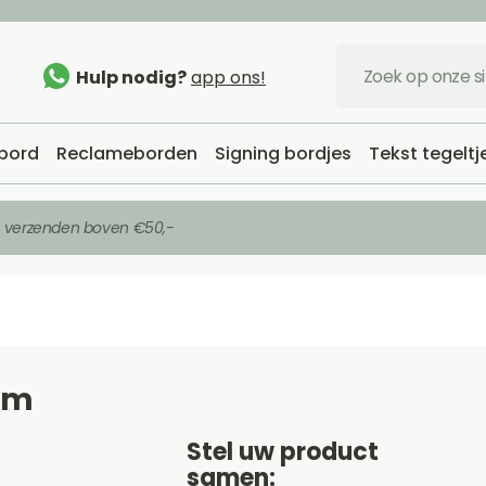
Hulp nodig?
app ons!
bord
Reclameborden
Signing bordjes
Tekst tegeltj
s verzenden boven €50,-
cm
Stel uw product
samen: