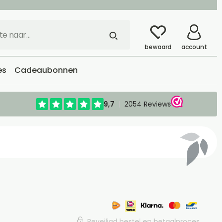
bewaard
account
es
Cadeaubonnen
Beveiligd bestel en betaalproces