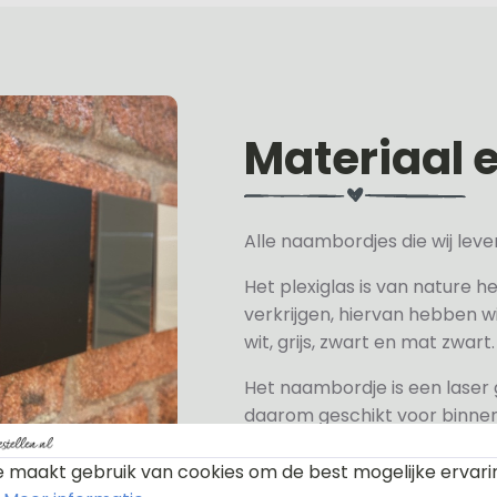
Materiaal 
Alle naambordjes die wij le
Het plexiglas is van nature h
verkrijgen, hiervan hebben wi
wit, grijs, zwart en mat zwart.
Het naambordje is een laser
daarom geschikt voor binne
een perspex naambordje of ac
zeer licht.
 maakt gebruik van cookies om de best mogelijke ervari