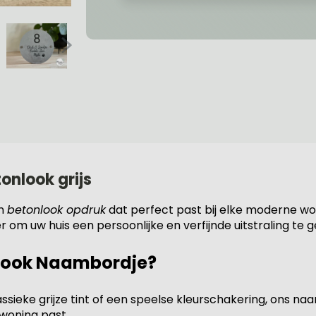
nlook grijs
en
betonlook opdruk
dat perfect past bij elke moderne wo
r om uw huis een persoonlijke en verfijnde uitstraling te 
look Naambordje?
assieke grijze tint of een speelse kleurschakering, ons n
n woning past.