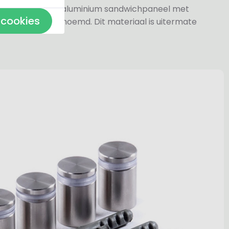
jn gemaakt van aluminium sandwichpaneel met
 cookies
k wel dibond genoemd. Dit materiaal is uitermate