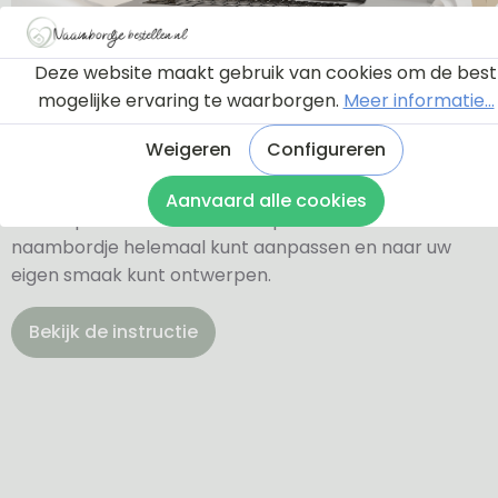
Ontwerptool
Deze website maakt gebruik van cookies om de best
mogelijke ervaring te waarborgen.
Meer informatie...
Weigeren
Configureren
Via onderstaande knop komt u bij een instructie en
een tutorial die u een rondleiding geeft door de
Aanvaard alle cookies
ontwerptool. Hierdoor weet u precies hoe u zelf uw
naambordje helemaal kunt aanpassen en naar uw
eigen smaak kunt ontwerpen.
Bekijk de instructie