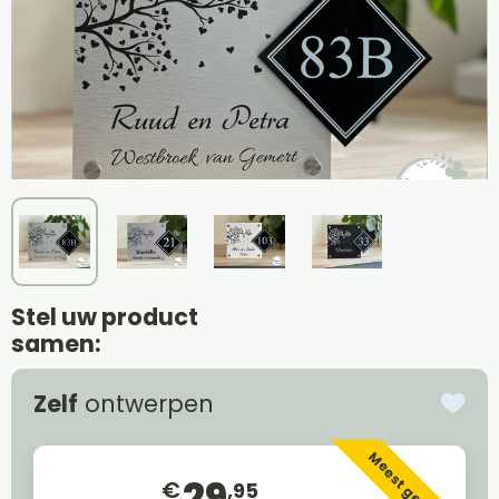
Stel uw product
samen:
Zelf
ontwerpen
Meest gekozen
29
€
,95